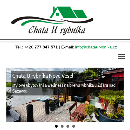
Tel.: +420
777 947 571
| E-mail:
info@chataurybnika.cz
m
Chata U rybníka Nové Veselí
stylové ubytování a wellness na břehu rybníka u Žďáru nad
Sázavou